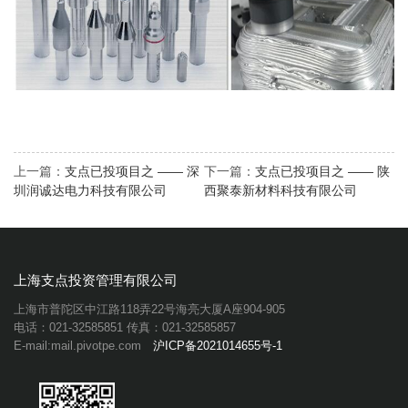
上一篇：
支点已投项目之 —— 深
下一篇：
支点已投项目之 —— 陕
圳润诚达电力科技有限公司
西聚泰新材料科技有限公司
上海支点投资管理有限公司
上海市普陀区中江路118弄22号海亮大厦A座904-905
电话：021-32585851 传真：021-32585857
E-mail:mail.pivotpe.com
沪ICP备2021014655号-1