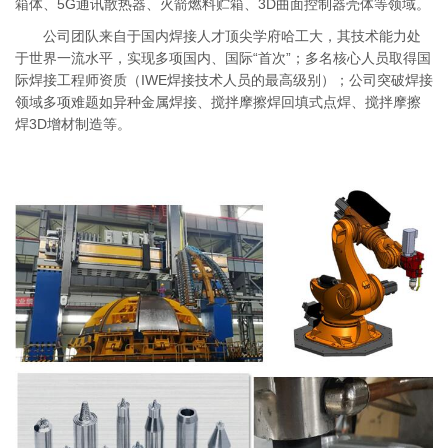
箱体、5G通讯散热器、火箭燃料贮箱、3D曲面控制器壳体等领域。
公司团队来自于国内焊接人才顶尖学府哈工大，其技术能力处
于世界一流水平，实现多项国内、国际“首次”；多名核心人员取得国
际焊接工程师资质（IWE焊接技术人员的最高级别）；公司突破焊接
领域多项难题如异种金属焊接、搅拌摩擦焊回填式点焊、搅拌摩擦
焊3D增材制造等。